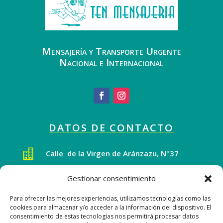
Mensajería y Transporte Urgente
Nacional e Internacional
DATOS DE CONTACTO

Calle de la Virgen de Aránzazu, Nº37
28034 Fuencarral – El Pardo, Madrid
Gestionar consentimiento

info@grupoten.es
Para ofrecer las mejores experiencias, utilizamos tecnologías como las
cookies para almacenar y/o acceder a la información del dispositivo. El
consentimiento de estas tecnologías nos permitirá procesar datos

913.768.235