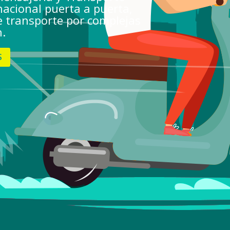
nacional puerta a puerta,
e transporte por complejas
n.
S