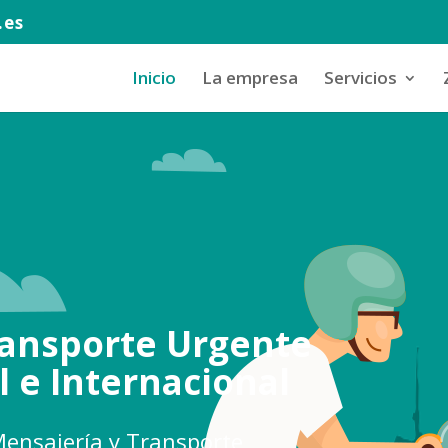
.es
Inicio
La empresa
Servicios
ransporte Urgente
l e Internacional
ensajería y Transporte