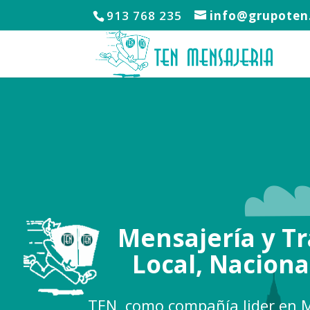
913 768 235
info@grupoten
Mensajería y T
Local, Naciona
TEN, como compañía lider en M