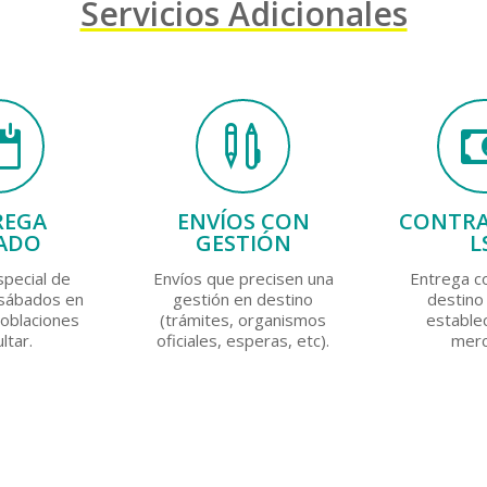
Servicios Adicionales


REGA
ENVÍOS CON
CONTR
ADO
GESTIÓN
L
special de
Envíos que precisen una
Entrega c
 sábados en
gestión en destino
destino 
Poblaciones
(trámites, organismos
establec
ltar.
oficiales, esperas, etc).
merc