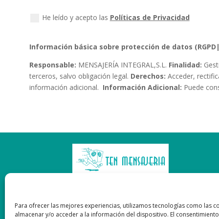
He leído y acepto las
Políticas de Privacidad
Información básica sobre protección de datos (RGP
Responsable:
MENSAJERÍA INTEGRAL,S.L.
Finalidad:
Gesti
terceros, salvo obligación legal.
Derechos:
Acceder, rectifi
información adicional.
Información Adicional:
Puede consu
Mensajería y Transporte Urgente Local, Nacional e
Para ofrecer las mejores experiencias, utilizamos tecnologías como las c
Internacional
almacenar y/o acceder a la información del dispositivo. El consentimiento