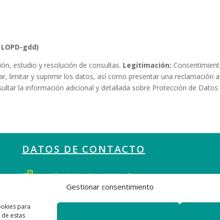
D|LOPD-gdd)
ón, estudio y resolución de consultas.
Legitimación:
Consentimient
car, limitar y suprimir los datos, así como presentar una reclamación 
ltar la información adicional y detallada sobre Protección de Datos
DATOS DE CONTACTO

Calle de la Virgen de Aránzazu, Nº37
Gestionar consentimiento
28034 Fuencarral – El Pardo, Madrid
ookies para
 de estas
info@grupoten.es